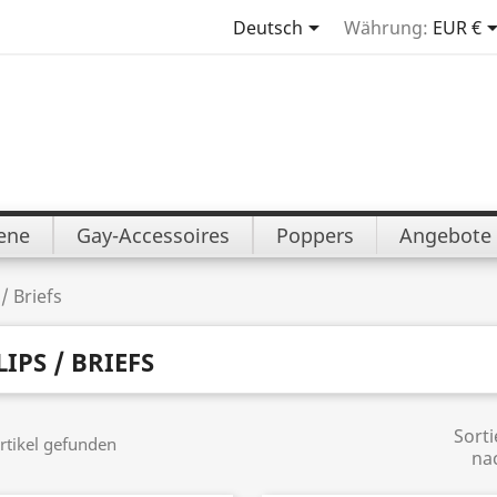

Deutsch
Währung:
EUR €
iene
Gay-Accessoires
Poppers
Angebote
 / Briefs
LIPS / BRIEFS
Sorti
rtikel gefunden
na