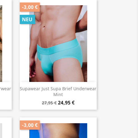
-3,00 €
NEU
Vorschau

rwear
Supawear Just Supa Brief Underwear
Mint
24,95 €
27,95 €
-3,00 €