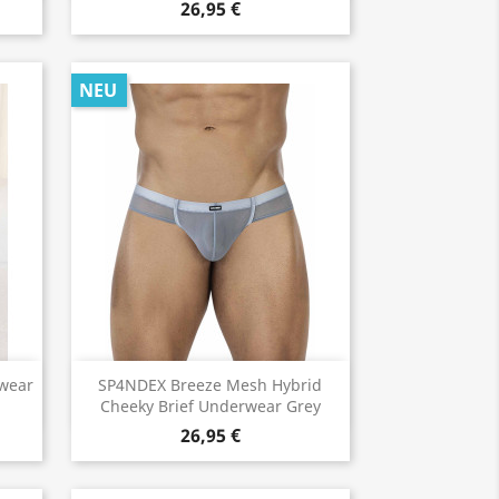
26,95 €
NEU
Vorschau

wear
SP4NDEX Breeze Mesh Hybrid
Cheeky Brief Underwear Grey
26,95 €