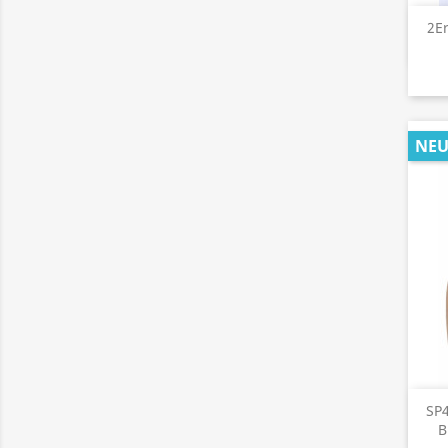
2E
NE
SP
B