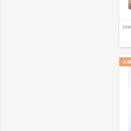
SP4N
-3,0