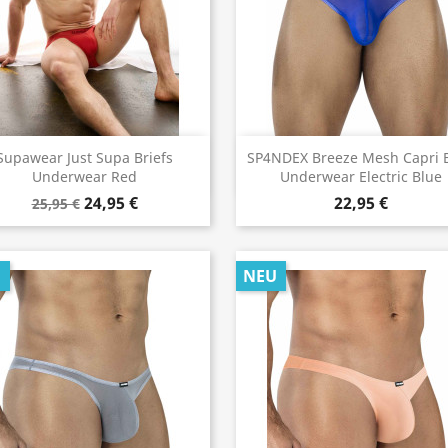
Vorschau
Vorschau


Supawear Just Supa Briefs
SP4NDEX Breeze Mesh Capri B
Underwear Red
Underwear Electric Blue
24,95 €
22,95 €
25,95 €
U
NEU