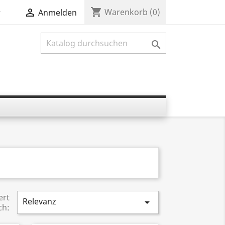
shopping_cart


Warenkorb
(0)
Anmelden

ert
Relevanz

ch: