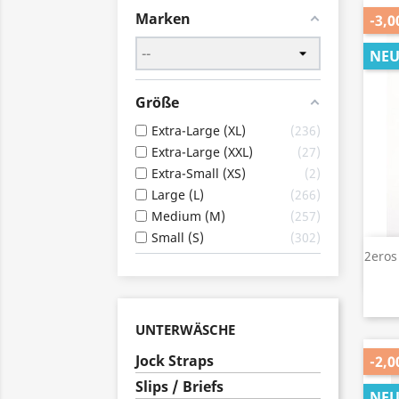
Marken
-3,0
NE
Größe
Extra-Large (XL)
236
Extra-Large (XXL)
27
Extra-Small (XS)
2
Large (L)
266
Medium (M)
257
Small (S)
302
2eros
UNTERWÄSCHE
Jock Straps
-2,0
Slips / Briefs
NE