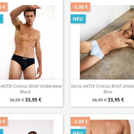
0 €
-3,00 €
U
NEU
Vorschau
Vorschau


 AKTIV Cronus Brief Underwear
2eros AKTIV Cronus Brief Unde
Black
Blue
33,95 €
33,95 €
36,95 €
36,95 €
0 €
-2,00 €
U
NEU