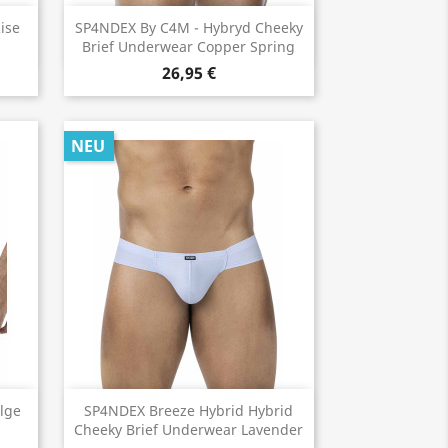
Vorschau

ise
SP4NDEX By C4M - Hybryd Cheeky
Brief Underwear Copper Spring
26,95 €
NEU
Vorschau

lge
SP4NDEX Breeze Hybrid Hybrid
Cheeky Brief Underwear Lavender