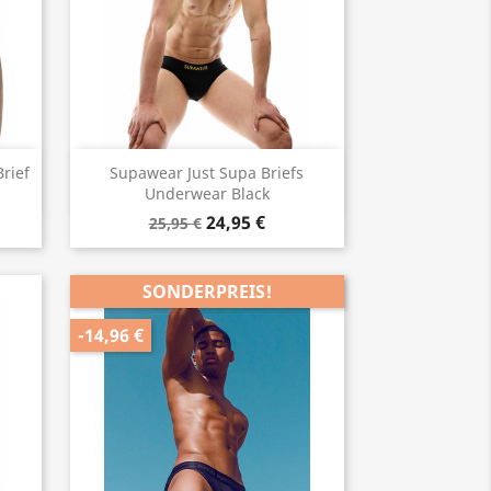
Vorschau

rief
Supawear Just Supa Briefs
Underwear Black
24,95 €
25,95 €
SONDERPREIS!
-14,96 €