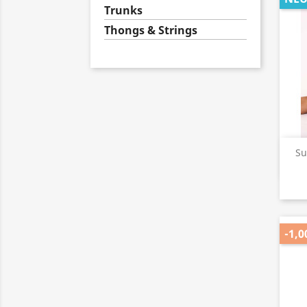
Trunks
Thongs & Strings
Su
-1,0