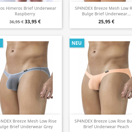
Vorschau
Vorschau


ros Himeros Brief Underwear
SP4NDEX Breeze Mesh Low R
Raspberry
Bulge Brief Underwear...
33,95 €
25,95 €
36,95 €
U
NEU
Vorschau
Vorschau


4NDEX Breeze Mesh Low Rise
SP4NDEX Breeze Low Rise Bu
ulge Brief Underwear Grey
Brief Underwear Peach