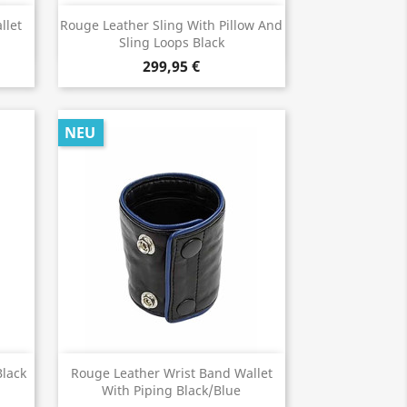
Vorschau

llet
Rouge Leather Sling With Pillow And
Sling Loops Black
299,95 €
NEU
Vorschau

Black
Rouge Leather Wrist Band Wallet
With Piping Black/Blue