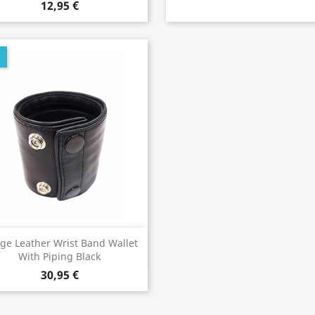
12,95 €
U
Vorschau

ge Leather Wrist Band Wallet
With Piping Black
30,95 €