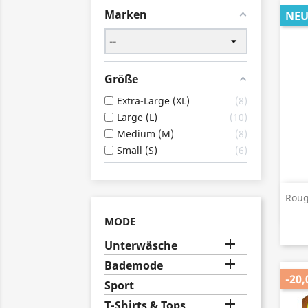
Marken
NE
Größe
Extra-Large (XL)
8
Large (L)
10
Medium (M)
8
Small (S)
6
Roug
MODE

Unterwäsche

Bademode
-20,
Sport

T-Shirts & Tops