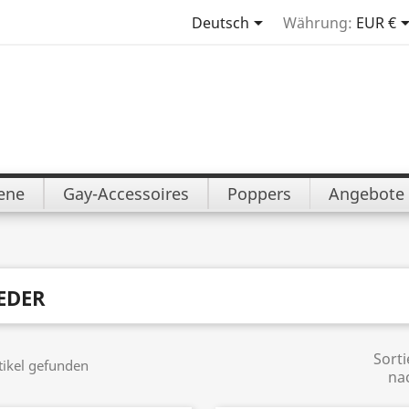

Deutsch
Währung:
EUR €
iene
Gay-Accessoires
Poppers
Angebote
EDER
Sorti
tikel gefunden
na