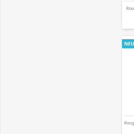
Rou
NE
Roug