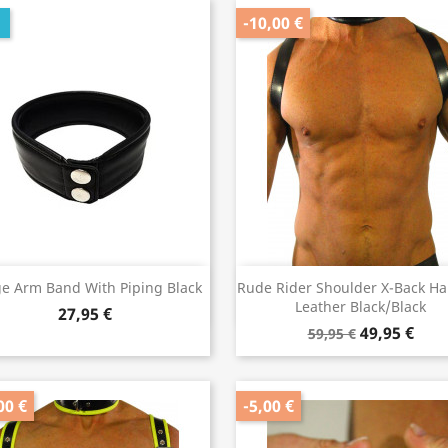
U
-10,00 €
Vorschau
Vorschau


e Arm Band With Piping Black
Rude Rider Shoulder X-Back Ha
Leather Black/Black
27,95 €
49,95 €
59,95 €
00 €
-5,00 €