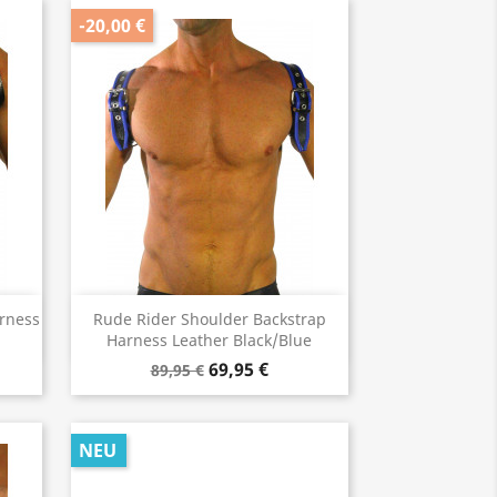
-20,00 €
Vorschau

rness
Rude Rider Shoulder Backstrap
Harness Leather Black/Blue
69,95 €
89,95 €
NEU