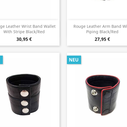
Vorschau
Vorschau


ge Leather Wrist Band Wallet
Rouge Leather Arm Band Wi
With Stripe Black/Red
Piping Black/Red
30,95 €
27,95 €
U
NEU