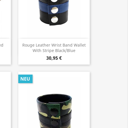
Vorschau

ed
Rouge Leather Wrist Band Wallet
With Stripe Black/Blue
30,95 €
NEU