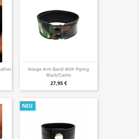
Vorschau

eather
Rouge Arm Band With Piping
Black/Camo
27,95 €
NEU