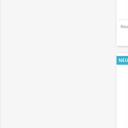
Rou
NE