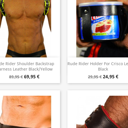
Vorschau
Vorschau


de Rider Shoulder Backstrap
Rude Rider Holder For Crisco L
rness Leather Black/Yellow
Black
69,95 €
24,95 €
89,95 €
29,95 €