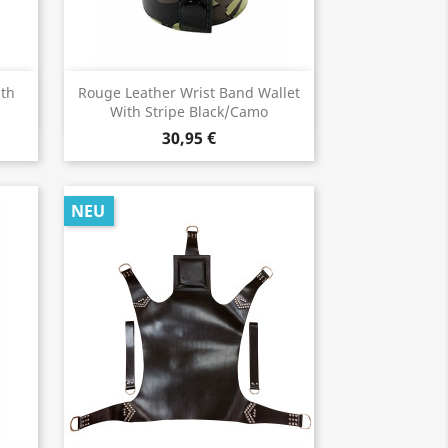
Vorschau

th
Rouge Leather Wrist Band Wallet
With Stripe Black/Camo
30,95 €
NEU