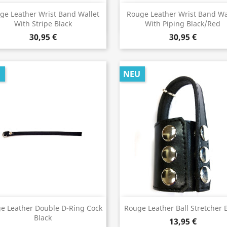
Vorschau
Vorschau


ge Leather Wrist Band Wallet
Rouge Leather Wrist Band Wa
With Stripe Black
With Piping Black/Red
30,95 €
30,95 €
U
NEU
Vorschau
Vorschau


e Leather Double D-Ring Cock
Rouge Leather Ball Stretcher 
Black
13,95 €