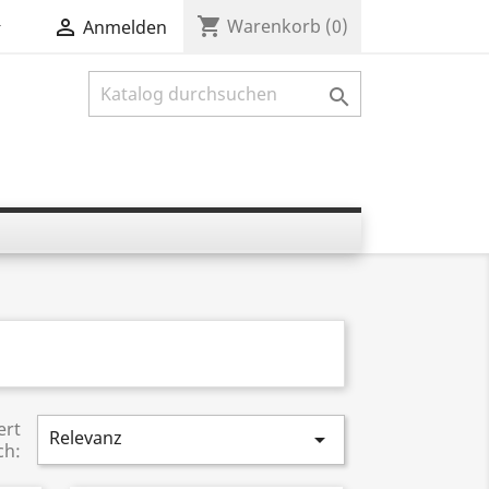
shopping_cart


Warenkorb
(0)
Anmelden

ert
Relevanz

ch: