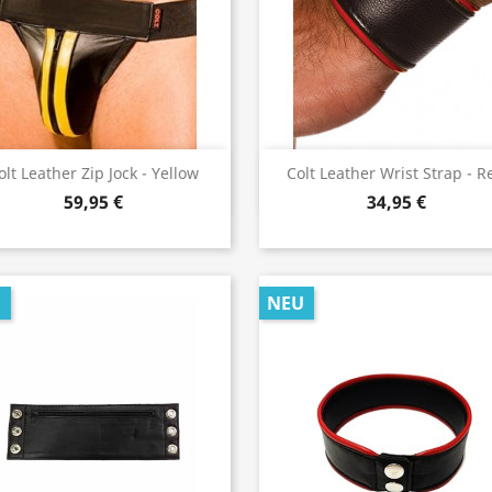
Vorschau
Vorschau


olt Leather Zip Jock - Yellow
Colt Leather Wrist Strap - R
59,95 €
34,95 €
U
NEU